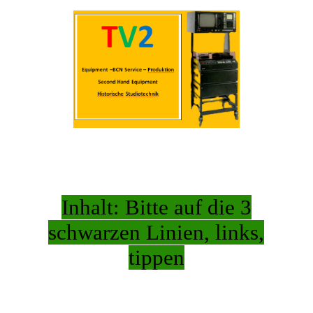
Home
Wir über uns
Verkauf
Service
Inhalt: Bitte auf die 3
schwarzen Linien, links,
tippen
So finden Sie uns