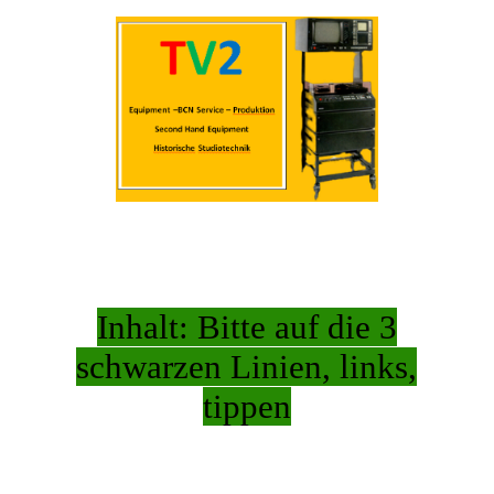
Home
Wir über uns
Verkauf
Service
Inhalt: Bitte auf die 3
schwarzen Linien, links,
tippen
So finden Sie uns